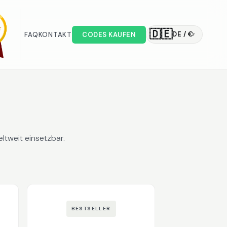
🇩🇪
DE / €
FAQ
KONTAKT
CODES KAUFEN
▾
ltweit einsetzbar.
BESTSELLER