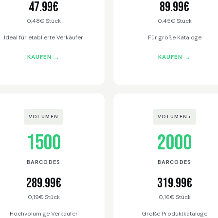
47.99€
89.99€
0,48€ Stück
0,45€ Stück
Ideal für etablierte Verkäufer
Für große Kataloge
KAUFEN →
KAUFEN →
VOLUMEN
VOLUMEN+
1500
2000
BARCODES
BARCODES
289.99€
319.99€
0,19€ Stück
0,16€ Stück
Hochvolumige Verkäufer
Große Produktkataloge