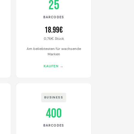
25
BARCODES
18.99€
0,76€ Stück
Am beliebtesten für wachsende
Marken
KAUFEN →
BUSINESS
400
BARCODES