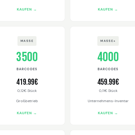
KAUFEN →
KAUFEN →
MASSE
MASSE+
3500
4000
BARCODES
BARCODES
419.99€
459.99€
0,12€ Stück
0,11€ Stück
Großbetrieb
Unternehmens-Inventar
KAUFEN →
KAUFEN →