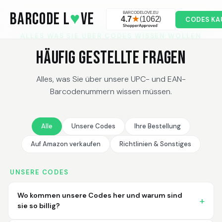
Skip to main content
BARCODE L
♥
VE
CODES KA
ALLES WAS SIE ÜBER CODES WISSEN WOLLEN
Häufig gestellte Fragen
Alles, was Sie über unsere UPC- und EAN-
Barcodenummern wissen müssen.
Alle
Unsere Codes
Ihre Bestellung
Auf Amazon verkaufen
Richtlinien & Sonstiges
UNSERE CODES
Wo kommen unsere Codes her und warum sind
sie so billig?