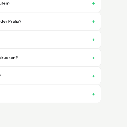
problema. 100% satisfecho
ufen?
der Präfix?
Trish
April 18, 2026
Apr 18, 2026
sdrucken?
A quick, very reliable and easy to use
platform, not forgetting the affordable
price! I am generally happy with this service
?
and I would definitely recommend it to
anyone.
More
Nikki
April 8, 2026
Apr 8, 2026