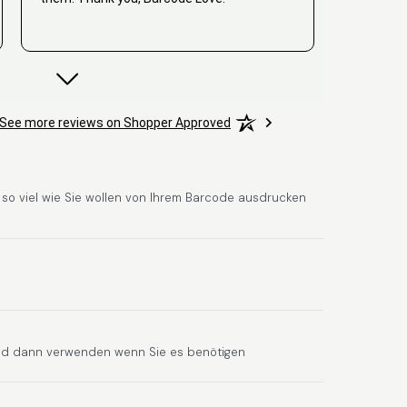
David
See more reviews on Shopper Approved
June 25, 2026
Jun 25, 2026
Hat alles super geklappt. Die Codes waren
sofort da.Habe bereits das zweite Mal
gekauft.
e so viel wie Sie wollen von Ihrem Barcode ausdrucken
Comercial J.
June 6, 2026
Jun 6, 2026
nd dann verwenden wenn Sie es benötigen
hasta el momento todo ha sido y ha salido
muy biem.