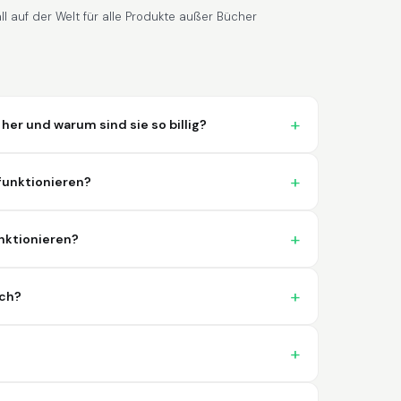
l auf der Welt für alle Produkte außer Bücher
r und warum sind sie so billig?
Lixmari
June 5, 2026
Jun 5, 2026
Necesito más información para
 funktionieren?
transferibles los upc con los modelos
nktionieren?
ich?
Comercial J.
May 1, 2026
May 1, 2026
hasta el momento no he tenido ningun