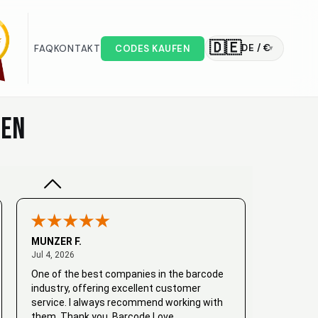
🇩🇪
DE / €
FAQ
KONTAKT
CODES KAUFEN
▾
Valodia
February 20, 2025
Feb 20, 2025
Very good
KEN
MUNZER F.
July 4, 2026
Jul 4, 2026
One of the best companies in the barcode
industry, offering excellent customer
service. I always recommend working with
them. Thank you, Barcode Love.