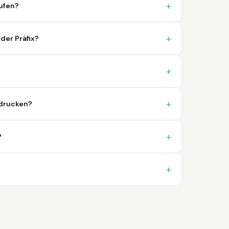
problema. 100% satisfecho
ufen?
der Präfix?
Trish
April 18, 2026
Apr 18, 2026
sdrucken?
A quick, very reliable and easy to use
platform, not forgetting the affordable
price! I am generally happy with this service
?
and I would definitely recommend it to
anyone.
More
Nikki
April 8, 2026
Apr 8, 2026