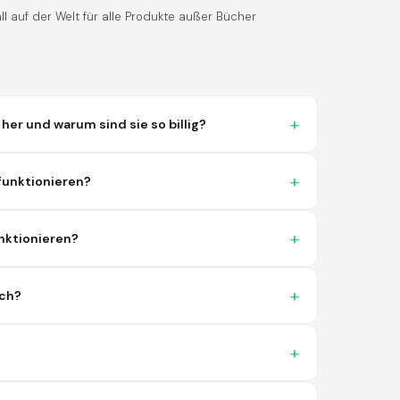
l auf der Welt für alle Produkte außer Bücher
r und warum sind sie so billig?
Lixmari
June 5, 2026
Jun 5, 2026
Necesito más información para
 funktionieren?
transferibles los upc con los modelos
nktionieren?
ich?
Comercial J.
May 1, 2026
May 1, 2026
hasta el momento no he tenido ningun