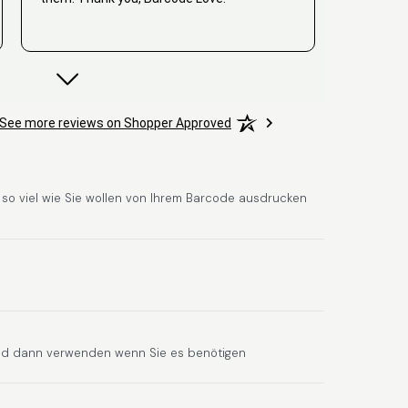
David
See more reviews on Shopper Approved
June 25, 2026
Jun 25, 2026
Hat alles super geklappt. Die Codes waren
sofort da.Habe bereits das zweite Mal
gekauft.
e so viel wie Sie wollen von Ihrem Barcode ausdrucken
Comercial J.
June 6, 2026
Jun 6, 2026
nd dann verwenden wenn Sie es benötigen
hasta el momento todo ha sido y ha salido
muy biem.