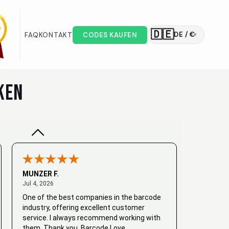
🇩🇪
DE / €
FAQ
KONTAKT
CODES KAUFEN
▾
Valodia
February 20, 2025
Feb 20, 2025
Very good
KEN
MUNZER F.
July 4, 2026
Jul 4, 2026
One of the best companies in the barcode
industry, offering excellent customer
service. I always recommend working with
them. Thank you, Barcode Love.