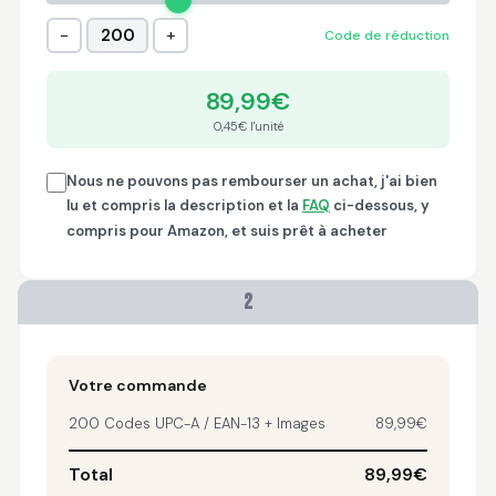
Trish
−
+
200
Code de réduction
April 18, 2026
Apr 18, 2026
A quick, very reliable
89,99€
and easy to use
platform, not
0,45€ l'unité
forgetting the
affordable price! I am
More
Nous ne pouvons pas rembourser un achat, j'ai bien
generally happy with
lu et compris la description et la
FAQ
ci-dessous, y
this service and I
compris pour Amazon, et suis prêt à acheter
would definitely
recommend it to
anyone.
Nikki
2
April 8, 2026
Apr 8, 2026
quick, fast, usefull...
Votre commande
200 Codes UPC-A / EAN-13 + Images
89,99€
Total
89,99€