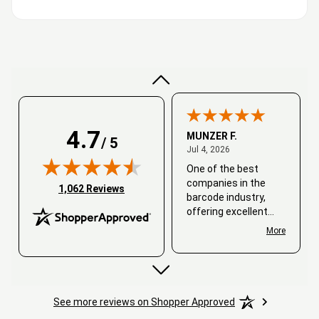
Very good
4.7
MUNZER F.
/ 5
July 4, 2026
Jul 4, 2026
One of the best
companies in the
(opens in new tab)
1,062 Reviews
barcode industry,
offering excellent
customer service. I
More
always recommend
working with them.
Thank you, Barcode
Love.
See more reviews on Shopper Approved
David
June 25, 2026
Jun 25, 2026