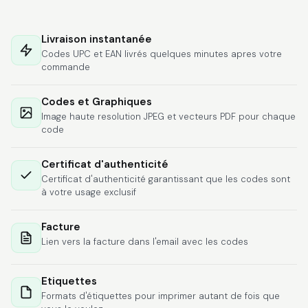
Hat alles super
geklappt. Die Codes
Livraison instantanée
waren sofort da.Habe
Codes UPC et EAN livrés quelques minutes apres votre
bereits das zweite
commande
Mal gekauft.
More
Codes et Graphiques
Image haute resolution JPEG et vecteurs PDF pour chaque
code
Comercial J.
June 6, 2026
Jun 6, 2026
Certificat d'authenticité
Certificat d'authenticité garantissant que les codes sont
hasta el momento
à votre usage exclusif
todo ha sido y ha
salido muy biem.
Facture
Lien vers la facture dans l'email avec les codes
Etiquettes
Formats d'étiquettes pour imprimer autant de fois que