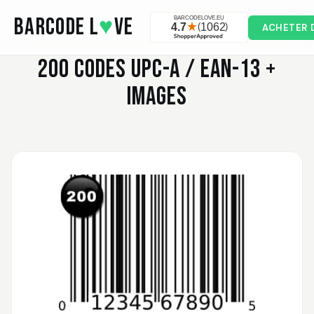
Skip to main content
BARCODE L
♥
VE
ACHETER 
200
CODES UPC-A / EAN-13 +
IMAGES
Valodia
February 20, 2025
Feb 20, 2025