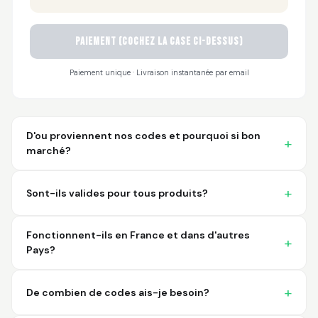
Sayari
PAIEMENT (cochez la case ci-dessus)
March 26, 2026
Mar 26, 2026
I have not used yet... I
Paiement unique · Livraison instantanée par email
will experience this
week for the first
time.
D'ou proviennent nos codes et pourquoi si bon
marché?
Sont-ils valides pour tous produits?
Martin T.
March 18, 2026
Mar 18, 2026
Fonctionnent-ils en France et dans d'autres
This was the easiest
Pays?
and best possible
way to receive unique
international
De combien de codes ais-je besoin?
barcodes for my
More
products. I can't