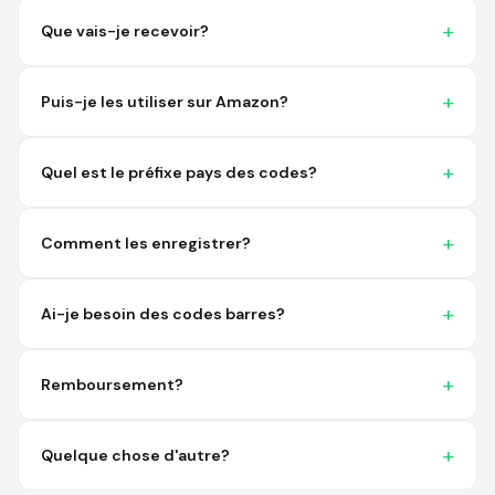
imagine a better
place to purchase my
Que vais-je recevoir?
barcodes.
Hamuza
Puis-je les utiliser sur Amazon?
March 1, 2026
Mar 1, 2026
So far very good
Quel est le préfixe pays des codes?
Comment les enregistrer?
Ai-je besoin des codes barres?
Big D.
February 15, 2026
Feb 15, 2026
Remboursement?
great stuff love using
thes guys
Quelque chose d'autre?