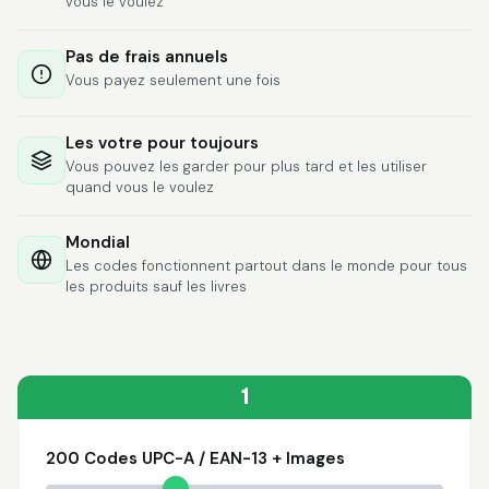
vous le voulez
Lixmari
June 5, 2026
Jun 5, 2026
Necesito más
Pas de frais annuels
información para
Vous payez seulement une fois
transferibles los upc
con los modelos
Les votre pour toujours
Vous pouvez les garder pour plus tard et les utiliser
quand vous le voulez
Mondial
Comercial J.
Les codes fonctionnent partout dans le monde pour tous
May 1, 2026
May 1, 2026
les produits sauf les livres
hasta el momento no
he tenido ningun
problema. 100%
satisfecho
1
200 Codes UPC-A / EAN-13 + Images