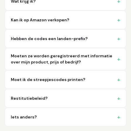
Wat krijg ik?
imagine a better
place to purchase my
barcodes.
Kan ik op Amazon verkopen?
Hamuza
March 1, 2026
Mar 1, 2026
So far very good
Hebben de codes een landen-prefix?
Moeten ze worden geregistreerd met informatie
over mijn product, prijs of bedrijf?
Moet ik de streepjescodes printen?
Big D.
February 15, 2026
Feb 15, 2026
Restitutiebeleid?
great stuff love using
thes guys
Iets anders?