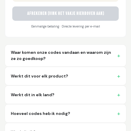
AFREKENEN (vink het vakje hierboven aan)
Sayari
March 26, 2026
Mar 26, 2026
Eenmalige betaling · Directe levering per e-mail
I have not used yet... I
will experience this
week for the first
time.
Waar komen onze codes vandaan en waarom zijn
ze zo goedkoop?
Werkt dit voor elk product?
Martin T.
March 18, 2026
Mar 18, 2026
Werkt dit in elk land?
This was the easiest
and best possible
way to receive unique
Hoeveel codes heb ik nodig?
international
barcodes for my
More
products. I can't