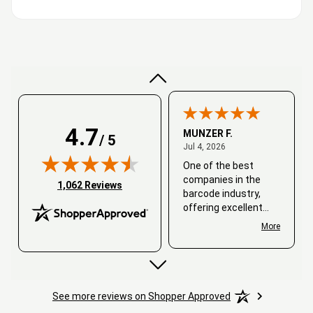
Very good
4.7
MUNZER F.
/ 5
July 4, 2026
Jul 4, 2026
One of the best
companies in the
(opens in new tab)
1,062 Reviews
barcode industry,
offering excellent
customer service. I
More
always recommend
working with them.
Thank you, Barcode
Love.
See more reviews on Shopper Approved
David
June 25, 2026
Jun 25, 2026