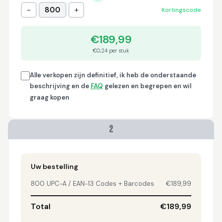
−
+
800
Kortingscode
Trish
April 18, 2026
Apr 18, 2026
€189,99
A quick, very reliable
and easy to use
€0,24 per stuk
platform, not
forgetting the
Alle verkopen zijn definitief, ik heb de onderstaande
affordable price! I am
More
beschrijving en de
FAQ
gelezen en begrepen en wil
generally happy with
this service and I
graag kopen
would definitely
recommend it to
anyone.
2
Nikki
April 8, 2026
Apr 8, 2026
quick, fast, usefull...
Uw bestelling
800 UPC-A / EAN-13 Codes + Barcodes
€189,99
Total
€189,99