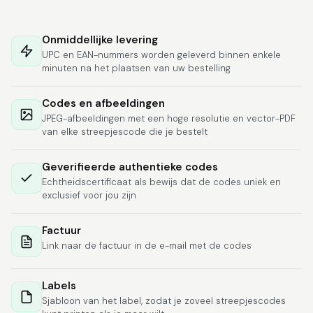
Hat alles super
geklappt. Die Codes
Onmiddellijke levering
waren sofort da.Habe
UPC en EAN-nummers worden geleverd binnen enkele
bereits das zweite
minuten na het plaatsen van uw bestelling
Mal gekauft.
More
Codes en afbeeldingen
JPEG-afbeeldingen met een hoge resolutie en vector-PDF
van elke streepjescode die je bestelt
Comercial J.
June 6, 2026
Jun 6, 2026
Geverifieerde authentieke codes
Echtheidscertificaat als bewijs dat de codes uniek en
hasta el momento
exclusief voor jou zijn
todo ha sido y ha
salido muy biem.
Factuur
Link naar de factuur in de e-mail met de codes
Labels
Sjabloon van het label, zodat je zoveel streepjescodes