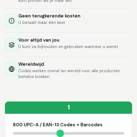
kunt printen als je maar wilt
Lixmari
June 5, 2026
Jun 5, 2026
Necesito más
Geen terugkerende kosten
información para
U betaalt maar één keer
transferibles los upc
con los modelos
Voor altijd van jou
U kunt ze bijhouden en gebruiken wanneer u wenst
Wereldwijd
Codes werken overal ter wereld voor alle producten
Comercial J.
behalve boeken
May 1, 2026
May 1, 2026
hasta el momento no
he tenido ningun
problema. 100%
satisfecho
1
800 UPC-A / EAN-13 Codes + Barcodes