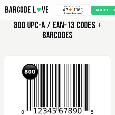
Skip to main content
BARCODE L
♥
VE
KOOP COD
800
UPC-A / EAN-13 CODES +
BARCODES
Valodia
February 20, 2025
Feb 20, 2025