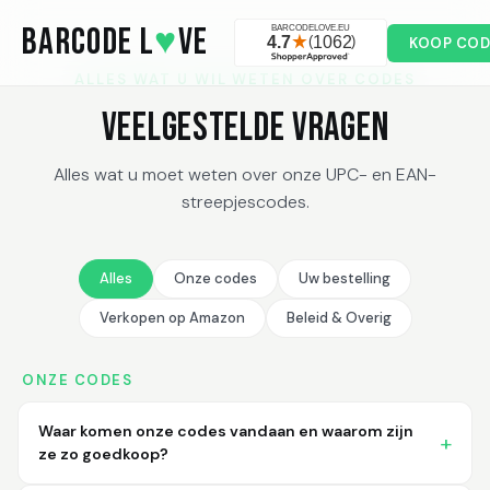
Skip to main content
BARCODE L
♥
VE
KOOP COD
ALLES WAT U WIL WETEN OVER CODES
Veelgestelde Vragen
Alles wat u moet weten over onze UPC- en EAN-
streepjescodes.
Alles
Onze codes
Uw bestelling
Verkopen op Amazon
Beleid & Overig
ONZE CODES
Waar komen onze codes vandaan en waarom zijn
ze zo goedkoop?