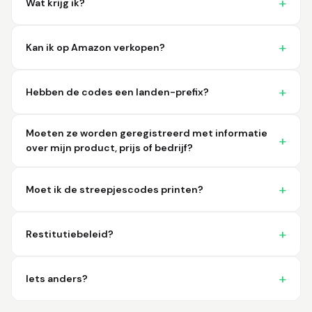
Wat krijg ik?
imagine a better
place to purchase my
barcodes.
Kan ik op Amazon verkopen?
Hamuza
March 1, 2026
Mar 1, 2026
So far very good
Hebben de codes een landen-prefix?
Moeten ze worden geregistreerd met informatie
over mijn product, prijs of bedrijf?
Moet ik de streepjescodes printen?
Big D.
February 15, 2026
Feb 15, 2026
Restitutiebeleid?
great stuff love using
thes guys
Iets anders?