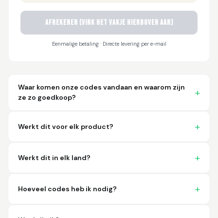
AFREKENEN (vink het vakje hierboven aan)
Sayari
March 26, 2026
Mar 26, 2026
Eenmalige betaling · Directe levering per e-mail
I have not used yet... I
will experience this
week for the first
time.
Waar komen onze codes vandaan en waarom zijn
ze zo goedkoop?
Werkt dit voor elk product?
Martin T.
March 18, 2026
Mar 18, 2026
Werkt dit in elk land?
This was the easiest
and best possible
way to receive unique
Hoeveel codes heb ik nodig?
international
barcodes for my
More
products. I can't