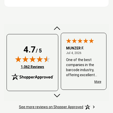
Very good
4.7
MUNZER F.
/ 5
July 4, 2026
Jul 4, 2026
One of the best
companies in the
(opens in new tab)
1,062 Reviews
barcode industry,
offering excellent
customer service. I
More
always recommend
working with them.
Thank you, Barcode
Love.
See more reviews on Shopper Approved
David
June 25, 2026
Jun 25, 2026