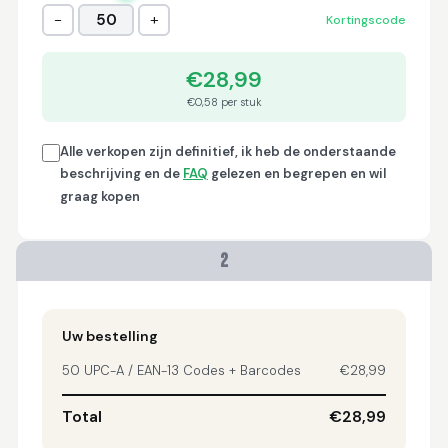
−
+
50
Kortingscode
Trish
April 18, 2026
Apr 18, 2026
€28,99
A quick, very reliable
and easy to use
€0,58 per stuk
platform, not
forgetting the
Alle verkopen zijn definitief, ik heb de onderstaande
affordable price! I am
More
beschrijving en de
FAQ
gelezen en begrepen en wil
generally happy with
this service and I
graag kopen
would definitely
recommend it to
anyone.
2
Nikki
April 8, 2026
Apr 8, 2026
quick, fast, usefull...
Uw bestelling
50 UPC-A / EAN-13 Codes + Barcodes
€28,99
Total
€28,99