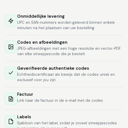
Hat alles super
geklappt. Die Codes
Onmiddellijke levering
waren sofort da.Habe
UPC en EAN-nummers worden geleverd binnen enkele
bereits das zweite
minuten na het plaatsen van uw bestelling
Mal gekauft.
More
Codes en afbeeldingen
JPEG-afbeeldingen met een hoge resolutie en vector-PDF
van elke streepjescode die je bestelt
Comercial J.
June 6, 2026
Jun 6, 2026
Geverifieerde authentieke codes
Echtheidscertificaat als bewijs dat de codes uniek en
hasta el momento
exclusief voor jou zijn
todo ha sido y ha
salido muy biem.
Factuur
Link naar de factuur in de e-mail met de codes
Labels
Sjabloon van het label, zodat je zoveel streepjescodes