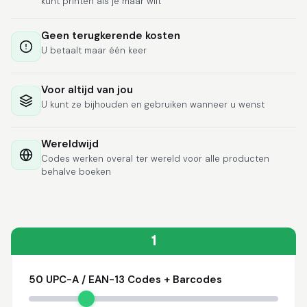
kunt printen als je maar wilt
Lixmari
June 5, 2026
Jun 5, 2026
Necesito más
Geen terugkerende kosten
información para
U betaalt maar één keer
transferibles los upc
con los modelos
Voor altijd van jou
U kunt ze bijhouden en gebruiken wanneer u wenst
Wereldwijd
Codes werken overal ter wereld voor alle producten
Comercial J.
behalve boeken
May 1, 2026
May 1, 2026
hasta el momento no
he tenido ningun
problema. 100%
satisfecho
1
50 UPC-A / EAN-13 Codes + Barcodes