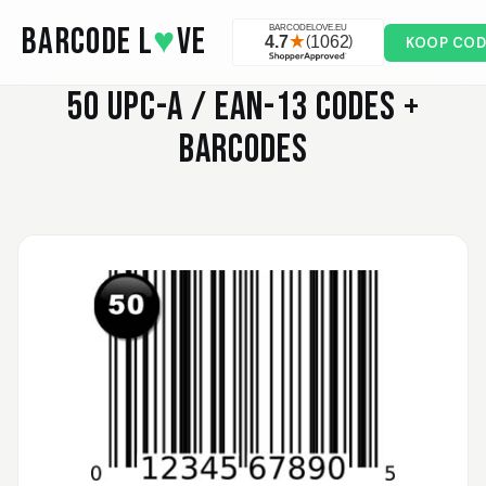
Skip to main content
BARCODE L
♥
VE
KOOP COD
50
UPC-A / EAN-13 CODES +
BARCODES
Valodia
February 20, 2025
Feb 20, 2025