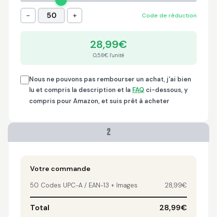
Trish
−
+
50
Code de réduction
April 18, 2026
Apr 18, 2026
A quick, very reliable
28,99€
and easy to use
platform, not
0,58€ l'unité
forgetting the
affordable price! I am
More
Nous ne pouvons pas rembourser un achat, j'ai bien
generally happy with
lu et compris la description et la
FAQ
ci-dessous, y
this service and I
compris pour Amazon, et suis prêt à acheter
would definitely
recommend it to
anyone.
Nikki
2
April 8, 2026
Apr 8, 2026
quick, fast, usefull...
Votre commande
50 Codes UPC-A / EAN-13 + Images
28,99€
Total
28,99€