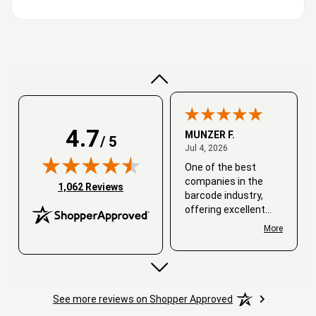
Very good
4.7
MUNZER F.
/ 5
July 4, 2026
Jul 4, 2026
One of the best
companies in the
(opens in new tab)
1,062 Reviews
barcode industry,
offering excellent
customer service. I
More
always recommend
working with them.
Thank you, Barcode
Love.
See more reviews on Shopper Approved
David
June 25, 2026
Jun 25, 2026