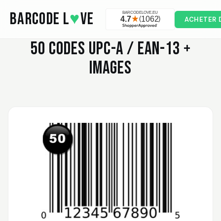
Skip to main content
BARCODE L
♥
VE
ACHETER 
50
CODES UPC-A / EAN-13 +
IMAGES
Valodia
February 20, 2025
Feb 20, 2025