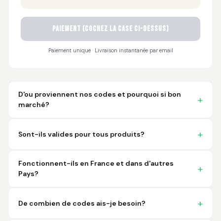
Sayari
PAIEMENT (cochez la case ci-dessus)
March 26, 2026
Mar 26, 2026
I have not used yet... I
Paiement unique · Livraison instantanée par email
will experience this
week for the first
time.
D'ou proviennent nos codes et pourquoi si bon
marché?
Sont-ils valides pour tous produits?
Martin T.
March 18, 2026
Mar 18, 2026
Fonctionnent-ils en France et dans d'autres
This was the easiest
Pays?
and best possible
way to receive unique
international
De combien de codes ais-je besoin?
barcodes for my
More
products. I can't