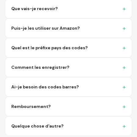
imagine a better
place to purchase my
Que vais-je recevoir?
barcodes.
Hamuza
Puis-je les utiliser sur Amazon?
March 1, 2026
Mar 1, 2026
So far very good
Quel est le préfixe pays des codes?
Comment les enregistrer?
Ai-je besoin des codes barres?
Big D.
February 15, 2026
Feb 15, 2026
Remboursement?
great stuff love using
thes guys
Quelque chose d'autre?