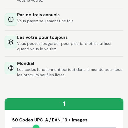
vous le voulez
Lixmari
June 5, 2026
Jun 5, 2026
Necesito más
Pas de frais annuels
información para
Vous payez seulement une fois
transferibles los upc
con los modelos
Les votre pour toujours
Vous pouvez les garder pour plus tard et les utiliser
quand vous le voulez
Mondial
Comercial J.
Les codes fonctionnent partout dans le monde pour tous
May 1, 2026
May 1, 2026
les produits sauf les livres
hasta el momento no
he tenido ningun
problema. 100%
satisfecho
1
50 Codes UPC-A / EAN-13 + Images