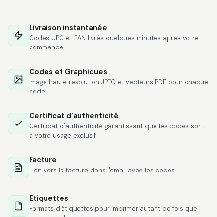
Hat alles super
geklappt. Die Codes
Livraison instantanée
waren sofort da.Habe
Codes UPC et EAN livrés quelques minutes apres votre
bereits das zweite
commande
Mal gekauft.
More
Codes et Graphiques
Image haute resolution JPEG et vecteurs PDF pour chaque
code
Comercial J.
June 6, 2026
Jun 6, 2026
Certificat d'authenticité
Certificat d'authenticité garantissant que les codes sont
hasta el momento
à votre usage exclusif
todo ha sido y ha
salido muy biem.
Facture
Lien vers la facture dans l'email avec les codes
Etiquettes
Formats d'étiquettes pour imprimer autant de fois que