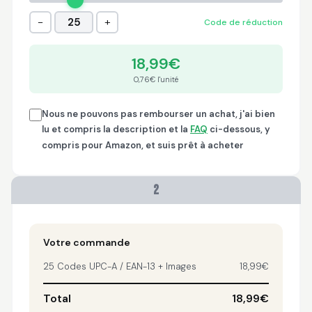
Trish
−
+
25
Code de réduction
April 18, 2026
Apr 18, 2026
A quick, very reliable
18,99€
and easy to use
platform, not
0,76€ l'unité
forgetting the
affordable price! I am
More
Nous ne pouvons pas rembourser un achat, j'ai bien
generally happy with
lu et compris la description et la
FAQ
ci-dessous, y
this service and I
compris pour Amazon, et suis prêt à acheter
would definitely
recommend it to
anyone.
Nikki
2
April 8, 2026
Apr 8, 2026
quick, fast, usefull...
Votre commande
25 Codes UPC-A / EAN-13 + Images
18,99€
Total
18,99€