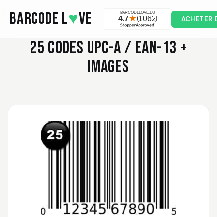
Skip to main content
BARCODE L
♥
VE
ACHETER 
25
CODES UPC-A / EAN-13 +
IMAGES
Valodia
February 20, 2025
Feb 20, 2025