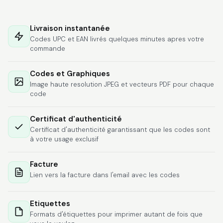
Hat alles super
geklappt. Die Codes
Livraison instantanée
waren sofort da.Habe
Codes UPC et EAN livrés quelques minutes apres votre
bereits das zweite
commande
Mal gekauft.
More
Codes et Graphiques
Image haute resolution JPEG et vecteurs PDF pour chaque
code
Comercial J.
June 6, 2026
Jun 6, 2026
Certificat d'authenticité
Certificat d'authenticité garantissant que les codes sont
hasta el momento
à votre usage exclusif
todo ha sido y ha
salido muy biem.
Facture
Lien vers la facture dans l'email avec les codes
Etiquettes
Formats d'étiquettes pour imprimer autant de fois que