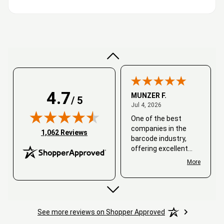
Very good
4.7
MUNZER F.
/ 5
July 4, 2026
Jul 4, 2026
One of the best
companies in the
(opens in new tab)
1,062 Reviews
barcode industry,
offering excellent
customer service. I
More
always recommend
working with them.
Thank you, Barcode
Love.
See more reviews on Shopper Approved
David
June 25, 2026
Jun 25, 2026