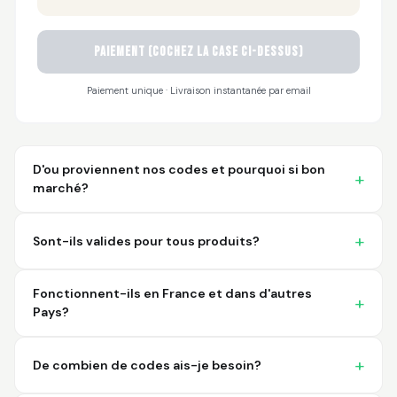
Sayari
PAIEMENT (cochez la case ci-dessus)
March 26, 2026
Mar 26, 2026
I have not used yet... I
Paiement unique · Livraison instantanée par email
will experience this
week for the first
time.
D'ou proviennent nos codes et pourquoi si bon
marché?
Sont-ils valides pour tous produits?
Martin T.
March 18, 2026
Mar 18, 2026
Fonctionnent-ils en France et dans d'autres
This was the easiest
Pays?
and best possible
way to receive unique
international
De combien de codes ais-je besoin?
barcodes for my
More
products. I can't