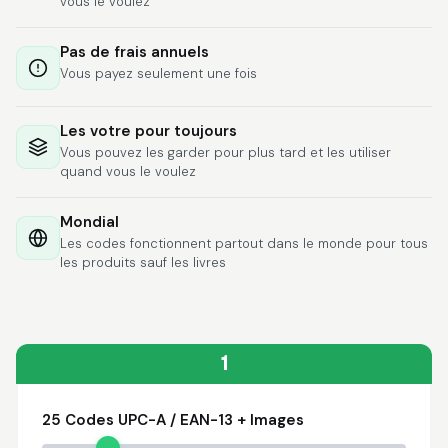
vous le voulez
Lixmari
June 5, 2026
Jun 5, 2026
Necesito más
Pas de frais annuels
información para
Vous payez seulement une fois
transferibles los upc
con los modelos
Les votre pour toujours
Vous pouvez les garder pour plus tard et les utiliser
quand vous le voulez
Mondial
Comercial J.
Les codes fonctionnent partout dans le monde pour tous
May 1, 2026
May 1, 2026
les produits sauf les livres
hasta el momento no
he tenido ningun
problema. 100%
satisfecho
1
25 Codes UPC-A / EAN-13 + Images