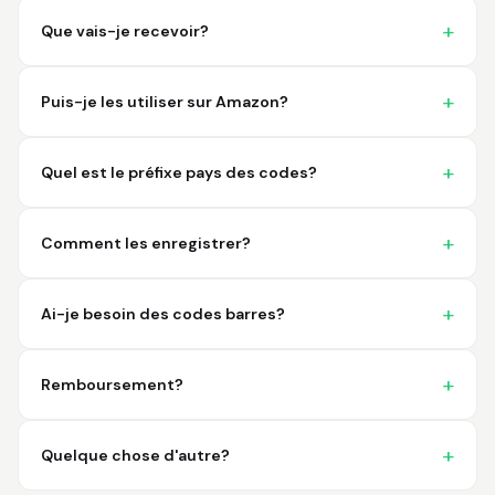
imagine a better
place to purchase my
Que vais-je recevoir?
barcodes.
Hamuza
Puis-je les utiliser sur Amazon?
March 1, 2026
Mar 1, 2026
So far very good
Quel est le préfixe pays des codes?
Comment les enregistrer?
Ai-je besoin des codes barres?
Big D.
February 15, 2026
Feb 15, 2026
Remboursement?
great stuff love using
thes guys
Quelque chose d'autre?